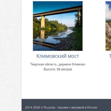
Климовский мост
Тверская область, деревня Климово
Высота: 39 метров
2014-2026 © RuJump - прыжки с веревкой в России