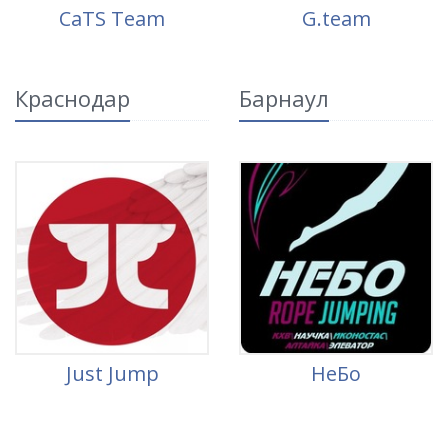
CaTS Team
G.team
Краснодар
Барнаул
Just Jump
НеБо