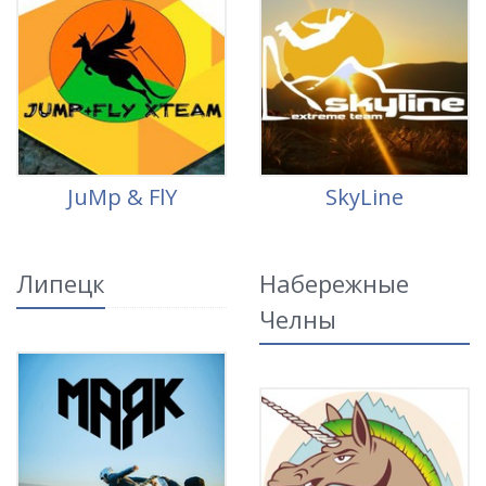
JuMp & FlY
SkyLine
Липецк
Набережные
Челны